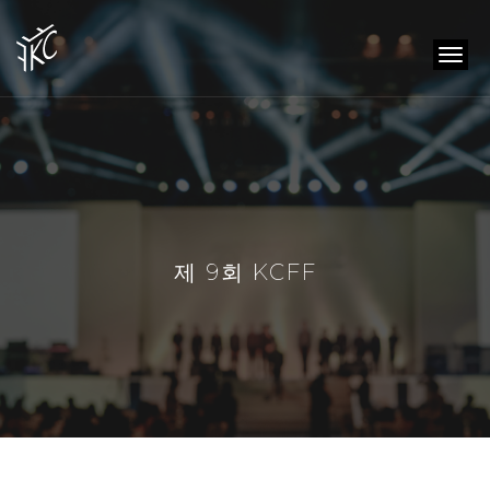
togg
navi
제 9회 KCFF