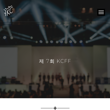
togg
navi
제 7회 KCFF