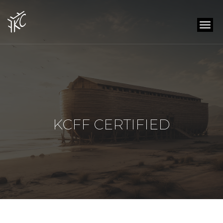
togg
navi
KCFF CERTIFIED